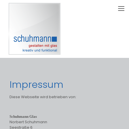
Impressum
Diese Webseite wird betrieben von:
Schuhmann Glas
Norbert Schuhmann
Seestraße 6